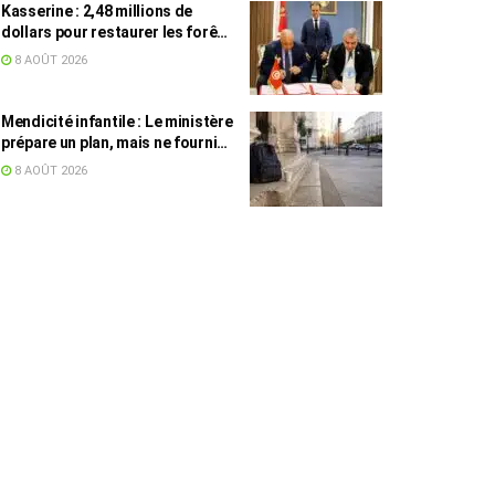
Kasserine : 2,48 millions de
dollars pour restaurer les forêts
de pin d’Alep
8 AOÛT 2026
Mendicité infantile : Le ministère
prépare un plan, mais ne fournit
toujours aucun chiffre
8 AOÛT 2026