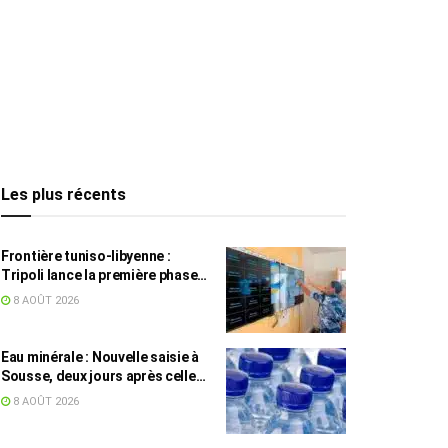
Les plus récents
Frontière tuniso-libyenne :
Tripoli lance la première phase
d’un système de surveillance sur
8 AOÛT 2026
200 km
Eau minérale : Nouvelle saisie à
Sousse, deux jours après celle
des grossistes
8 AOÛT 2026