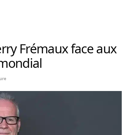
erry Frémaux face aux
mondial
ure