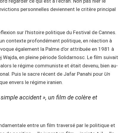
bord regarder ce qui est à l’écran. Non pas nier le
victions personnelles deviennent le critère principal
flexion sur l’histoire politique du Festival de Cannes.
s un contexte profondément politique, en réaction à
l évoque également la Palme d’or attribuée en 1981 à
 Wajda, en pleine période Solidarnosc. Le film suivait
alors le régime communiste et était devenu, bien au-
onal. Puis le sacre récent de Jafar Panahi pour
Un
que envers le régime iranien.
imple accident », un film de colère et
ndamentale entre un film traversé par le politique et