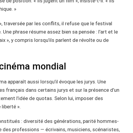
de position. « Ils jugent un film », insiste-t-il. « Ils
ique. »
traversée par les conflits, il refuse que le festival
. Une phrase résume assez bien sa pensée : l’art et le
ix », y compris lorsqu’ils parlent de révolte ou de
 cinéma mondial
ma apparaît aussi lorsqu’il évoque les jurys. Une
es français dans certains jurys et sur la présence d’un
tement l’idée de quotas. Selon lui, imposer des
 liberté ».
 constitués : diversité des générations, parité hommes-
des professions — écrivains, musiciens, scénaristes,