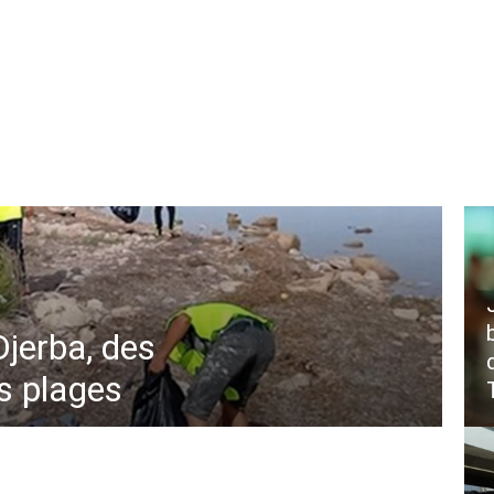
Djerba, des
s plages