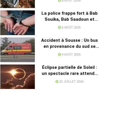
6 AOÛT 2026
et la SONEDE
La police frappe fort à Bab
Souika, Bab Saadoun et
Halfaouine : 15 individus
6 AOÛT 2026
activement recherchés
arrêtés
Accident à Sousse : Un bus
en provenance du sud se
renverse sur l’autoroute
4 AOÛT 2026
Éclipse partielle de Soleil :
un spectacle rare attendu
en Tunisie le 12 août
22 JUILLET 2026