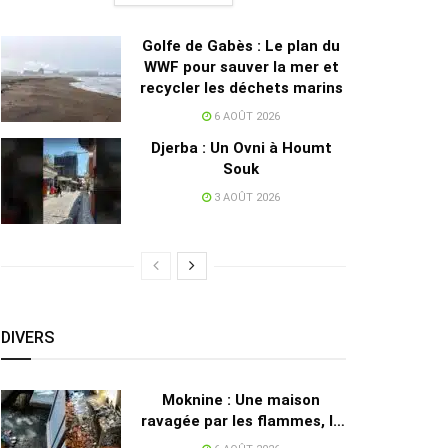
Golfe de Gabès : Le plan du
WWF pour sauver la mer et
recycler les déchets marins
6 AOÛT 2026
Djerba : Un Ovni à Houmt
Souk
3 AOÛT 2026
DIVERS
Moknine : Une maison
ravagée par les flammes, la
propriétaire accuse la STEG