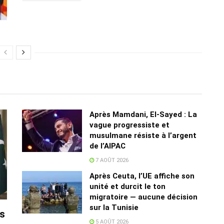
Après Mamdani, El-Sayed : La
vague progressiste et
musulmane résiste à l’argent
de l’AIPAC
7 AOÛT 2026
Après Ceuta, l’UE affiche son
unité et durcit le ton
migratoire — aucune décision
sur la Tunisie
rs
5 AOÛT 2026