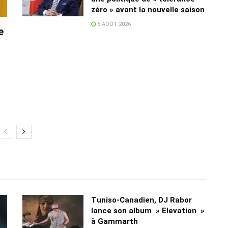
zéro » avant la nouvelle saison
5 AOÛT 2026
e
Tuniso-Canadien, DJ Rabor
lance son album » Elevation »
à Gammarth