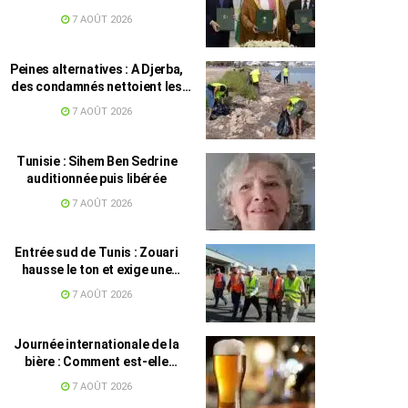
islamique » ?
7 AOÛT 2026
Peines alternatives : A Djerba,
des condamnés nettoient les
plages
7 AOÛT 2026
Tunisie : Sihem Ben Sedrine
auditionnée puis libérée
7 AOÛT 2026
Entrée sud de Tunis : Zouari
hausse le ton et exige une
accélération des travaux
7 AOÛT 2026
Journée internationale de la
bière : Comment est-elle
devenue une culture en Tunisie ?
7 AOÛT 2026