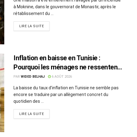
à Moknine, dans le gouvernorat de Monastir, après le
rétablissement du ...
LIRE LA SUITE
Inflation en baisse en Tunisie :
Pourquoi les ménages ne ressentent
pas l’amélioration annoncée ?
PAR
WIDED BELHAJ
6 AOÛT 2026
La baisse du taux d’inflation en Tunisie ne semble pas
encore se traduire par un allègement concret du
quotidien des ...
LIRE LA SUITE