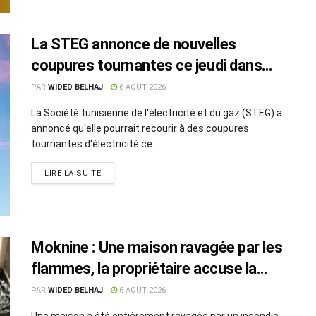
La STEG annonce de nouvelles
coupures tournantes ce jeudi dans
plusieurs régions
PAR
WIDED BELHAJ
6 AOÛT 2026
La Société tunisienne de l'électricité et du gaz (STEG) a
annoncé qu'elle pourrait recourir à des coupures
tournantes d'électricité ce ...
LIRE LA SUITE
Moknine : Une maison ravagée par les
flammes, la propriétaire accuse la
STEG et la SONEDE
PAR
WIDED BELHAJ
6 AOÛT 2026
Une maison a été entièrement ravagée par un incendie