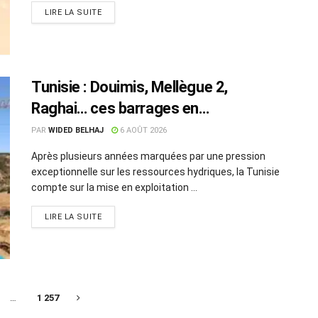
LIRE LA SUITE
Tunisie : Douimis, Mellègue 2,
Raghai… ces barrages en
construction qui pourraient changer
PAR
WIDED BELHAJ
6 AOÛT 2026
la donne hydraulique
Après plusieurs années marquées par une pression
exceptionnelle sur les ressources hydriques, la Tunisie
compte sur la mise en exploitation ...
LIRE LA SUITE
…
1 257