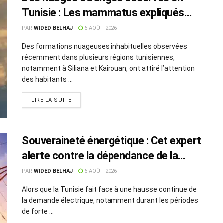
Tunisie : Les mammatus expliqués
par un spécialiste
PAR
WIDED BELHAJ
6 AOÛT 2026
Des formations nuageuses inhabituelles observées
récemment dans plusieurs régions tunisiennes,
notamment à Siliana et Kairouan, ont attiré l’attention
des habitants ...
LIRE LA SUITE
Souveraineté énergétique : Cet expert
alerte contre la dépendance de la
Tunisie à l’électricité algérienne
PAR
WIDED BELHAJ
6 AOÛT 2026
Alors que la Tunisie fait face à une hausse continue de
la demande électrique, notamment durant les périodes
de forte ...