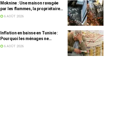
Moknine : Une maison ravagée
par les flammes, la propriétaire
accuse la STEG et la SONEDE
6 AOÛT 2026
Inflation en baisse en Tunisie :
Pourquoi les ménages ne
ressentent pas l’amélioration
6 AOÛT 2026
annoncée ?