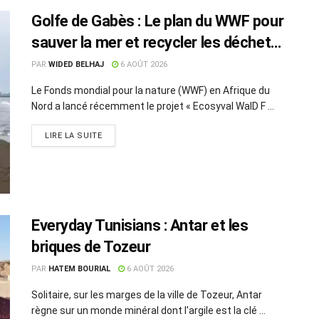
Golfe de Gabès : Le plan du WWF pour
sauver la mer et recycler les déchets
marins
PAR
WIDED BELHAJ
6 AOÛT 2026
Le Fonds mondial pour la nature (WWF) en Afrique du
Nord a lancé récemment le projet « Ecosyval WalD F ...
LIRE LA SUITE
Everyday Tunisians : Antar et les
briques de Tozeur
PAR
HATEM BOURIAL
6 AOÛT 2026
Solitaire, sur les marges de la ville de Tozeur, Antar
règne sur un monde minéral dont l'argile est la clé ...