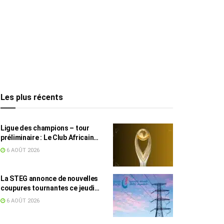
Les plus récents
Ligue des champions – tour
préliminaire : Le Club Africain
face au Djoliba AC
6 AOÛT 2026
La STEG annonce de nouvelles
coupures tournantes ce jeudi
dans plusieurs régions
6 AOÛT 2026