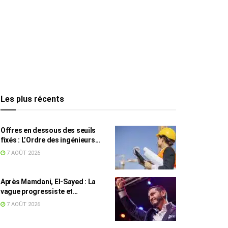
Les plus récents
Offres en dessous des seuils
fixés : L’Ordre des ingénieurs
hausse le ton
7 AOÛT 2026
Après Mamdani, El-Sayed : La
vague progressiste et
musulmane résiste à l’argent de
7 AOÛT 2026
l’AIPAC