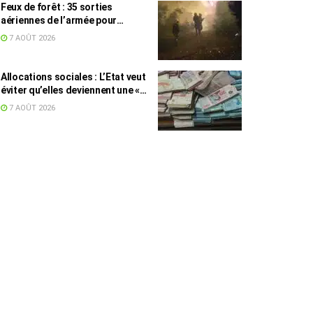
Feux de forêt : 35 sorties
aériennes de l’armée pour
appuyer les secours
7 AOÛT 2026
Allocations sociales : L’Etat veut
éviter qu’elles deviennent une «
aide au chômage »
7 AOÛT 2026