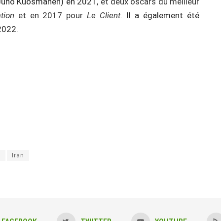
 Juho Kuosmanen) en 2021
, et deux oscars du meilleur
tion
et en 2017 pour
Le Client
.
Il a également été
2022.
s
Iran