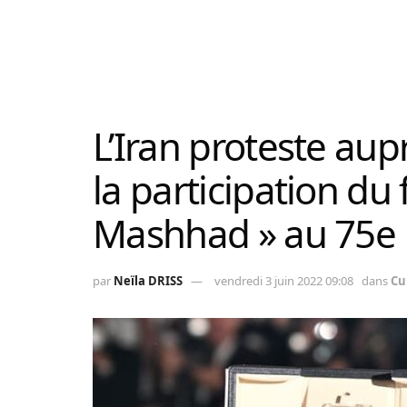
L’Iran proteste aup
la participation du 
Mashhad » au 75e 
par
Neïla DRISS
vendredi 3 juin 2022 09:08
dans
Cu