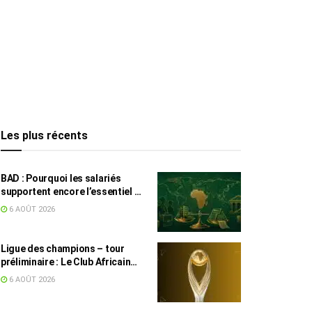
Les plus récents
BAD : Pourquoi les salariés
supportent encore l’essentiel de
l’effort fiscal en Tunisie
6 AOÛT 2026
Ligue des champions – tour
préliminaire : Le Club Africain
face au Djoliba AC
6 AOÛT 2026