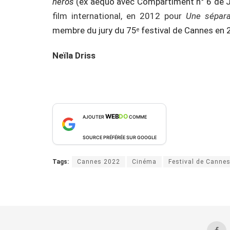
héros
(ex aequo avec Compartiment n° 6 de
film international, en 2012 pour
Une sépara
membre du jury du 75
festival de Cannes en 
e
Neïla Driss
WEB
DO
AJOUTER
COMME
SOURCE PRÉFÉRÉE SUR GOOGLE
Tags:
Cannes 2022
Cinéma
Festival de Canne