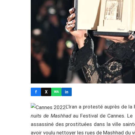
f
X
in
WA
L’Iran a protesté auprès de la
nuits de Mashhad
au Festival de Cannes. Le f
assassiné des prostituées dans la ville sain
avoir voulu nettoyer les rues de Mashhad du v