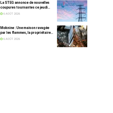
La STEG annonce de nouvelles
coupures tournantes ce jeudi
dans plusieurs régions
6 AOÛT 2026
Moknine : Une maison ravagée
par les flammes, la propriétaire
accuse la STEG et la SONEDE
6 AOÛT 2026