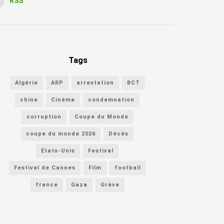
RSS
Tags
Algérie
ARP
arrestation
BCT
chine
Cinéma
condamnation
corruption
Coupe du Monde
coupe du monde 2026
Décès
Etats-Unis
Festival
Festival de Cannes
Film
football
france
Gaza
Grève