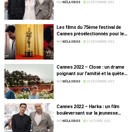
Harka
PAR
NEÏLA DRISS
22 DÉCEMBRE 2022
Les films du 75ème festival de
Cannes présélectionnés pour les
Oscars 2023
PAR
NEÏLA DRISS
22 DÉCEMBRE 2022
Cannes 2022 – Close : un drame
poignant sur l’amitié et la quête
de soi.
PAR
NEÏLA DRISS
19 DÉCEMBRE 2022
Cannes 2022 – Harka : un film
bouleversant sur la jeunesse
tunisienne en quête d’un avenir
PAR
NEÏLA DRISS
3 OCTOBRE 2022
meilleur.