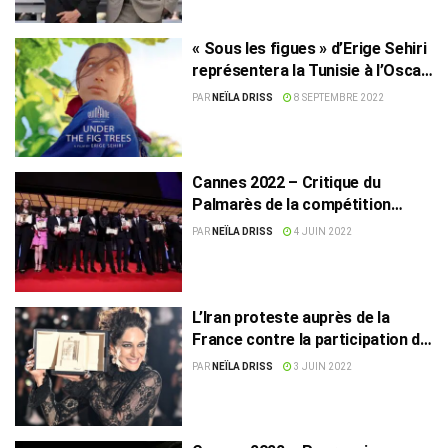
« Sous les figues » d’Erige Sehiri
représentera la Tunisie à l’Oscar
2023 du Meilleur Film
PAR
NEÏLA DRISS
8 SEPTEMBRE 2022
International
Cannes 2022 – Critique du
Palmarès de la compétition
officielle longs métrages
PAR
NEÏLA DRISS
4 JUIN 2022
L’Iran proteste auprès de la
France contre la participation du
film « Les nuits de Mashhad » au
PAR
NEÏLA DRISS
3 JUIN 2022
75e Festival de Cannes