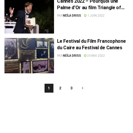
Cannes 2022 – Pourquoi une
Palme d’Or au film Triangle of
Sadness ?
PAR
NEÏLA DRISS
1 JUIN 2022
Le Festival du Film Francophone
du Caire au Festival de Cannes
PAR
NEÏLA DRISS
30 MAI 2022
1
2
3