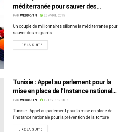
méditerranée pour sauver des
migrants
PAR
WEBDO.TN
23 AVRIL 2015
Un couple de millionnaires sillonne la méditerranée pour
sauver des migrants
LIRE LA SUITE
Tunisie : Appel au parlement pour la
mise en place de l’Instance nationale
pour la prévention de la torture
PAR
WEBDO.TN
19 FÉVRIER 2015
Tunisie : Appel au parlement pour la mise en place de
l’Instance nationale pour la prévention de la torture
LIRE LA SUITE