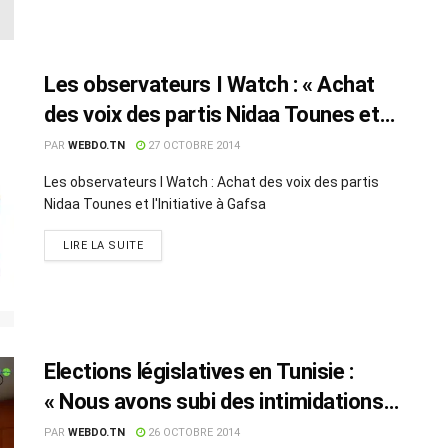
Les observateurs I Watch : « Achat
des voix des partis Nidaa Tounes et
l’Initiative à Gafsa »
PAR
WEBDO.TN
27 OCTOBRE 2014
Les observateurs I Watch : Achat des voix des partis
Nidaa Tounes et l'Initiative à Gafsa
LIRE LA SUITE
Elections législatives en Tunisie :
« Nous avons subi des intimidations
de tous les partis » affirme I Watch
PAR
WEBDO.TN
26 OCTOBRE 2014