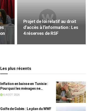
Projet de loi relatif au droit
es
d’accès à l’information : Les
ion
4 réserves de RSF
Les plus récents
Inflation en baisse en Tunisie :
Pourquoi les ménages ne
ressentent pas l’amélioration
6 AOÛT 2026
annoncée ?
Golfe de Gabès : Le plan du WWF