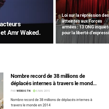
Loi sur la répression des
atteintes aux Forces
 acteurs
armées : 13 ONG inquièt
 et Amr Waked.
pour la liberté d’express
Nombre record de 38 millions de
déplacés internes à travers le monde
en 2014
PAR
WEBDO.TN
6 MAI 2015
Nombre record de 38 millions de déplacés internes à
travers le monde en 2014