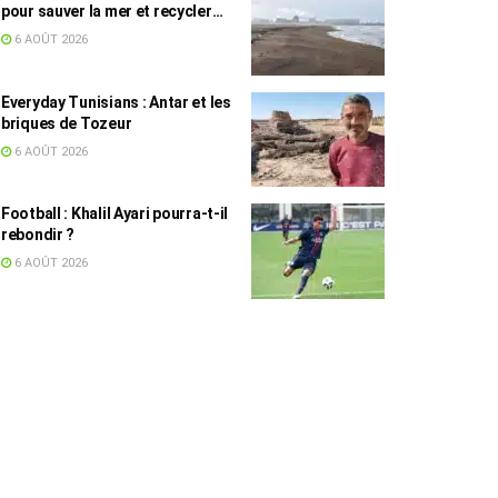
pour sauver la mer et recycler
les déchets marins
6 AOÛT 2026
Everyday Tunisians : Antar et les
briques de Tozeur
6 AOÛT 2026
Football : Khalil Ayari pourra-t-il
rebondir ?
6 AOÛT 2026