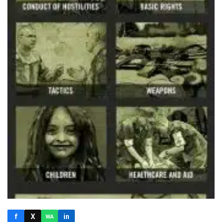
f
X
in
WA