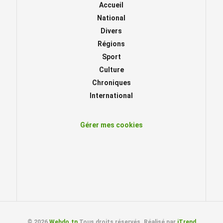
Accueil
National
Divers
Régions
Sport
Culture
Chroniques
International
Gérer mes cookies
© 2026
Webdo.tn
Tous droits réservés. Réalisé par
iTrend