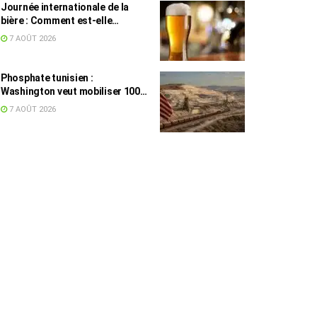
Journée internationale de la
bière : Comment est-elle
devenue une culture en Tunisie ?
7 AOÛT 2026
Phosphate tunisien :
Washington veut mobiliser 100
millions de dollars, avec la Chine
7 AOÛT 2026
en toile de fond