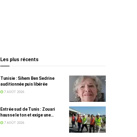
Les plus récents
Tunisie : Sihem Ben Sedrine
auditionnée puis libérée
7 AOÛT 2026
Entrée sud de Tunis : Zouari
hausse le ton et exige une
accélération des travaux
7 AOÛT 2026