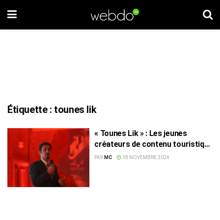
Étiquette :
tounes lik
« Tounes Lik » : Les jeunes
créateurs de contenu touristique
honorés par Ooredoo
PAR
MC
18 NOVEMBRE 2024