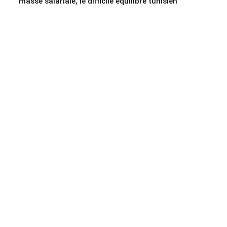
masse salariale, le difficile équilibre tunisien