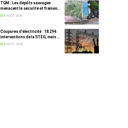
TGM : Les dépôts sauvages
menacent la sécurité et freinent
les travaux
8 AOÛT 2026
Coupures d’électricité : 18.294
interventions de la STEG, mais la
colère ne retombe pas
8 AOÛT 2026