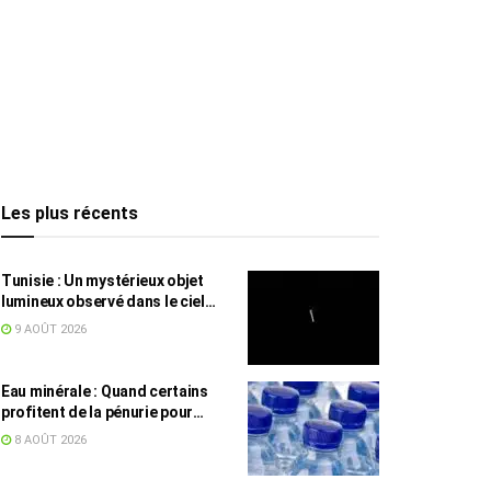
Les plus récents
Tunisie : Un mystérieux objet
lumineux observé dans le ciel
intrigue les internautes
9 AOÛT 2026
Eau minérale : Quand certains
profitent de la pénurie pour
augmenter les prix
8 AOÛT 2026