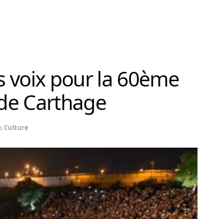
s voix pour la 60ème
 de Carthage
s
Culture