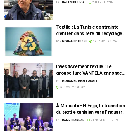
PAR
HATEM BOURIAL
20 FÉVRIER 2026
Textile : La Tunisie contrainte
d’entrer dans l’ère du recyclage
pour sauver sa compétitivité
PAR
MOHAMED FETHI
12 JANVIER 2026
Investissement textile : Le
groupe turc VANTELA annonce
son intention de s’implanter en
PAR
MOHAMED HEDI TOUATI
Tunisie
26 NOVEMBRE 2025
À Monastir–El Fejja, la transition
du textile tunisien vers l’industrie
4.0
PAR
RAMZI HADDAD
21 NOVEMBRE 2025