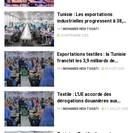
Tunisie : Les exportations
industrielles progressent à 38,2
milliards de dinars
PAR
MOHAMED HEDI TOUATI
26 SEPTEMBRE 2025
Exportations textiles : la Tunisie
franchit les 3,9 milliards de
dinars malgré des défis majeurs
PAR
MOHAMED HEDI TOUATI
28 AOÛT 2025
Textile : L’UE accorde des
dérogations douanières aux
produits tunisiens jusqu’en 2029
PAR
MOHAMED HEDI TOUATI
31 JUILLET 2025