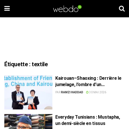
Étiquette :
textile
Kairouan–Shaoxing : Derrière le
jumelage, l’ombre d’un
partenariat textile sino-tunisien
PAR
RAMZI HADDAD
30 MAI 2026
Everyday Tunisians : Mustapha,
un demi-siècle en tissus