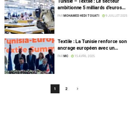
Tunisie – Textile : Le secteur
ambitionne 5 milliards d’euros
d’exportations d’ici 2030
PAR
MOHAMED HEDI TOUATI
9 JUILLET 2025
Textile : La Tunisie renforce son
ancrage européen avec un
accord stratégique
PAR
MC
15 AVRIL 2025
1
2