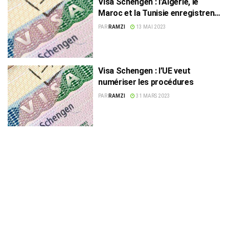
Visa Schengen : l’Algérie, le
Maroc et la Tunisie enregistrent
le taux de rejet le plus élevé !
PAR
RAMZI
13 MAI 2023
Visa Schengen : l’UE veut
numériser les procédures
PAR
RAMZI
31 MARS 2023