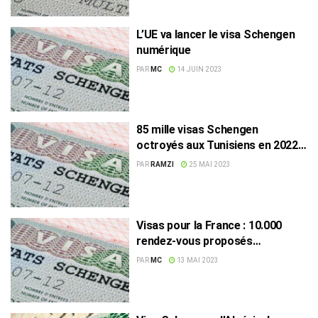
L’UE va lancer le visa Schengen
numérique
PAR
MC
14 JUIN 2023
85 mille visas Schengen
octroyés aux Tunisiens en 2022,
selon le Consul de France
PAR
RAMZI
25 MAI 2023
Visas pour la France : ‎10.000
rendez-vous proposés
mensuellement dès cet été
PAR
MC
13 MAI 2023