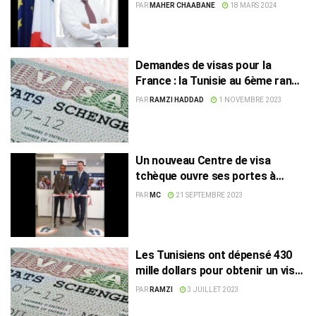
France en Tunisie
PAR
MAHER CHAABANE
18 MARS 2024
Demandes de visas pour la
France : la Tunisie au 6ème rang
mondial !
PAR
RAMZI HADDAD
1 NOVEMBRE 2023
Un nouveau Centre de visa
tchèque ouvre ses portes à
Tunis
PAR
MC
21 SEPTEMBRE 2023
Les Tunisiens ont dépensé 430
mille dollars pour obtenir un visa
Schengen
PAR
RAMZI
3 JUILLET 2023