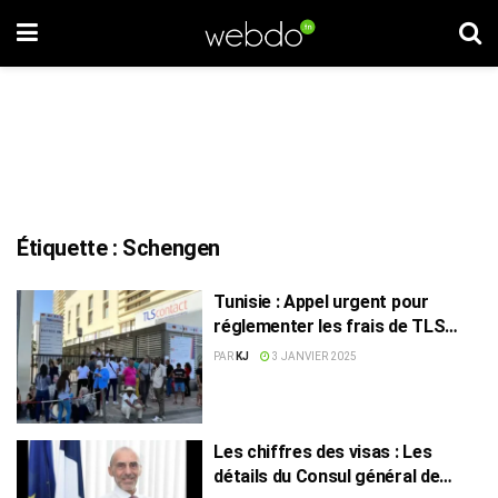
Étiquette :
Schengen
Tunisie : Appel urgent pour
réglementer les frais de TLS
Contact
PAR
KJ
3 JANVIER 2025
Les chiffres des visas : Les
détails du Consul général de