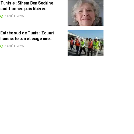
Tunisie : Sihem Ben Sedrine
auditionnée puis libérée
7 AOÛT 2026
Entrée sud de Tunis : Zouari
hausse le ton et exige une
accélération des travaux
7 AOÛT 2026