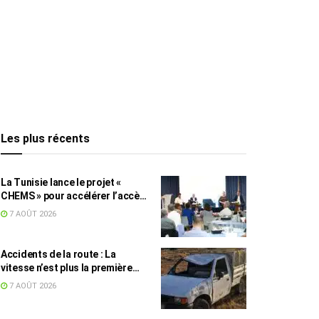
Les plus récents
La Tunisie lance le projet «
CHEMS » pour accélérer l’accès
des PME à l’énergie solaire
7 AOÛT 2026
Accidents de la route : La
vitesse n’est plus la première
cause, mais reste la plus
7 AOÛT 2026
meurtrière