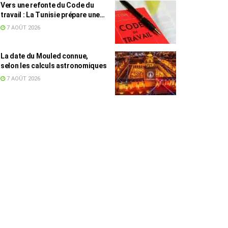
Vers une refonte du Code du
travail : La Tunisie prépare une
législation adaptée au
7 AOÛT 2026
télétravail et à l’économie des
plateformes
La date du Mouled connue,
selon les calculs astronomiques
7 AOÛT 2026