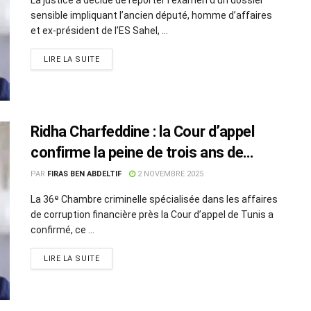
sensible impliquant l’ancien député, homme d’affaires
et ex-président de l’ES Sahel, ...
LIRE LA SUITE
Ridha Charfeddine : la Cour d’appel
confirme la peine de trois ans de
prison et une amende de 72 millions
PAR
FIRAS BEN ABDELTIF
2 NOVEMBRE 2025
de dinars
La 36ᵉ Chambre criminelle spécialisée dans les affaires
de corruption financière près la Cour d’appel de Tunis a
confirmé, ce ...
LIRE LA SUITE