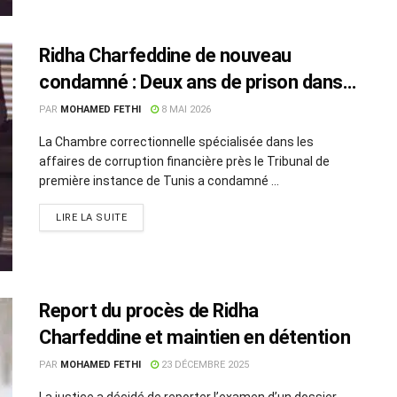
Ridha Charfeddine de nouveau
condamné : Deux ans de prison dans
une affaire douanière et bancaire
PAR
MOHAMED FETHI
8 MAI 2026
La Chambre correctionnelle spécialisée dans les
affaires de corruption financière près le Tribunal de
première instance de Tunis a condamné ...
LIRE LA SUITE
Report du procès de Ridha
Charfeddine et maintien en détention
PAR
MOHAMED FETHI
23 DÉCEMBRE 2025
La justice a décidé de reporter l’examen d’un dossier