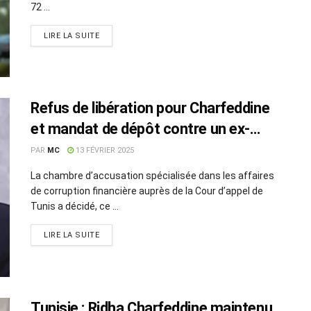
72 ...
LIRE LA SUITE
Refus de libération pour Charfeddine
et mandat de dépôt contre un ex-
président d’une association sportive
PAR
MC
13 FÉVRIER 2025
La chambre d’accusation spécialisée dans les affaires
de corruption financière auprès de la Cour d’appel de
Tunis a décidé, ce ...
LIRE LA SUITE
Tunisie : Ridha Charfeddine maintenu