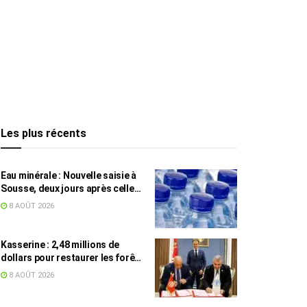
Les plus récents
Eau minérale : Nouvelle saisie à
Sousse, deux jours après celle
des grossistes
8 AOÛT 2026
Kasserine : 2,48 millions de
dollars pour restaurer les forêts
de pin d’Alep
8 AOÛT 2026