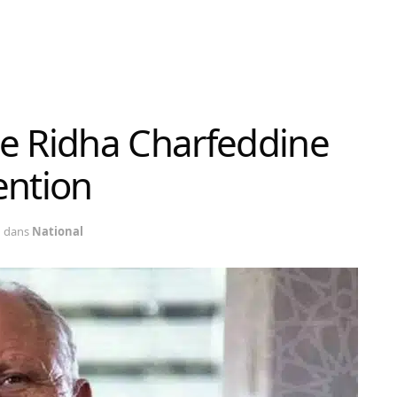
de Ridha Charfeddine
ention
dans
National