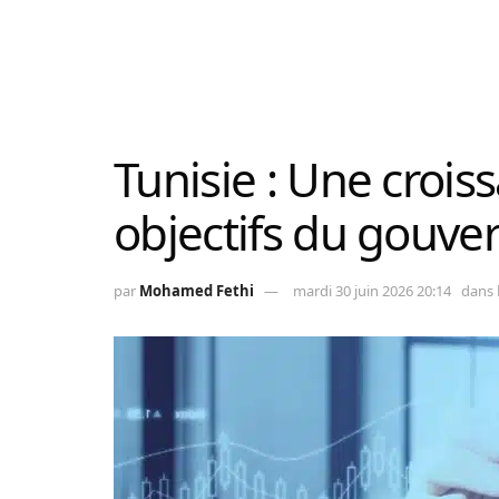
Tunisie : Une crois
objectifs du gouv
par
Mohamed Fethi
mardi 30 juin 2026 20:14
dans