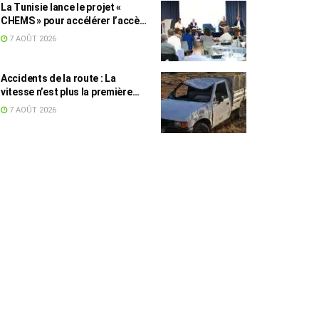
La Tunisie lance le projet «
CHEMS » pour accélérer l’accès
des PME à l’énergie solaire
7 AOÛT 2026
Accidents de la route : La
vitesse n’est plus la première
cause, mais reste la plus
7 AOÛT 2026
meurtrière