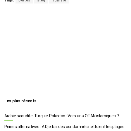
Tags:
Dettes
steg
Tunisie
Les plus récents
Arabie saoudite-Turquie-Pakistan : Vers un « OTAN islamique » ?
Peines alternatives : A Djerba, des condamnés nettoient les plages