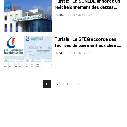
Tunisie : La SONEDE annonce un
rééchelonnement des dettes
pour les clients en difficulté
PAR
AZ
20 FÉVRIER 2025
financière
Tunisie : La STEG accorde des
facilités de paiement aux clients
endettés
PAR
AZ
20 FÉVRIER 2025
1
2
3