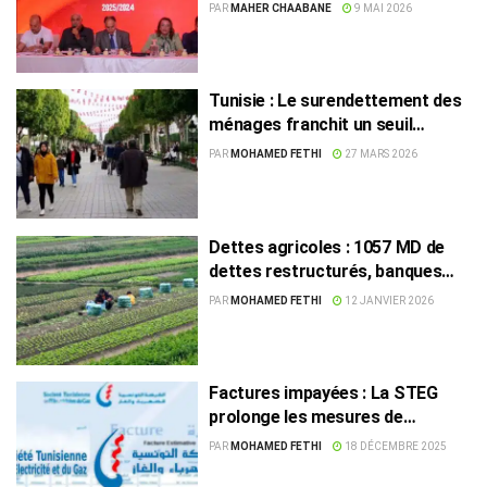
de dinars de dettes
PAR
MAHER CHAABANE
9 MAI 2026
Tunisie : Le surendettement des
ménages franchit un seuil
critique à plus de 32 milliards de
PAR
MOHAMED FETHI
27 MARS 2026
dinars
Dettes agricoles : 1057 MD de
dettes restructurés, banques
privées incluses
PAR
MOHAMED FETHI
12 JANVIER 2026
Factures impayées : La STEG
prolonge les mesures de
rééchelonnement au profit des
PAR
MOHAMED FETHI
18 DÉCEMBRE 2025
abonnés