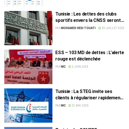
Tunisie : Les dettes des clubs
sportifs envers la CNSS seront
rééchelonnées sur cinq ans
PAR
MOHAMED HEDI TOUATI
29 JUILLET 2025
ESS – 103 MD de dettes : L’alerte
rouge est déclenchée
PAR
MC
2 JUIN 2025
Tunisie : La STEG invite ses
clients à régulariser rapidement
leurs dettes
PAR
MC
23 MAI 2025