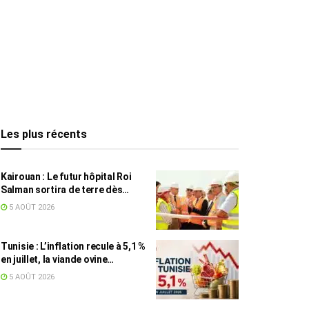
Les plus récents
Kairouan : Le futur hôpital Roi
Salman sortira de terre dès
septembre
5 AOÛT 2026
Tunisie : L’inflation recule à 5,1 %
en juillet, la viande ovine
toujours en tête des hausses
5 AOÛT 2026
(+16,7 %)