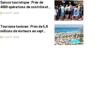
Saison touristique : Près de
4000 opérations de contrôle et
6,75 millions de dinars pour
5 AOÛT 2026
renforcer les municipalités
touristiques
Tourisme tunisien : Près de 5,8
millions de visiteurs en sept
mois, une croissance portée par
5 AOÛT 2026
les marchés européens