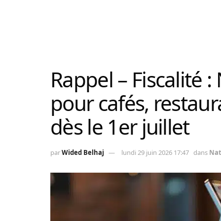
Rappel – Fiscalité :
pour cafés, restaur
dès le 1er juillet
par
Wided Belhaj
lundi 29 juin 2026 17:47
dans
Nat