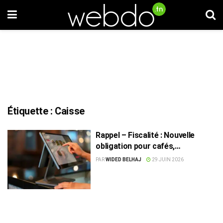
Étiquette :
Caisse
Rappel – Fiscalité : Nouvelle
obligation pour cafés,
restaurants et salons de thé dès
PAR
WIDED BELHAJ
29 JUIN 2026
le 1er juillet