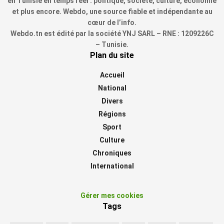
en Tunisie en temps réel : politique, société, culture, économie
et plus encore. Webdo, une source fiable et indépendante au
cœur de l’info.
Webdo.tn est édité par la société YNJ SARL – RNE : 1209226C
– Tunisie.
Plan du site
Accueil
National
Divers
Régions
Sport
Culture
Chroniques
International
Gérer mes cookies
Tags