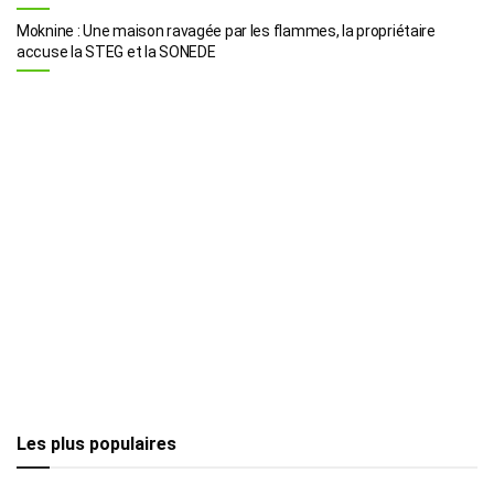
Moknine : Une maison ravagée par les flammes, la propriétaire
accuse la STEG et la SONEDE
Les plus populaires