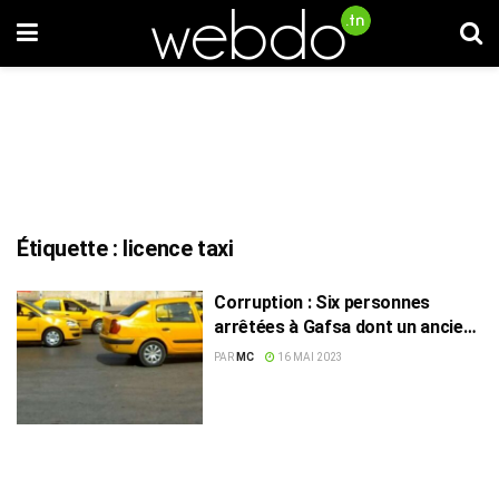
Étiquette :
licence taxi
Corruption : Six personnes
arrêtées à Gafsa dont un ancien
gouverneur
PAR
MC
16 MAI 2023