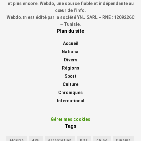
et plus encore. Webdo, une source fiable et indépendante au
cœur de l’info.
Webdo.tn est édité par la société YNJ SARL – RNE : 1209226C
– Tunisie.
Plan du site
Accueil
National
Divers
Régions
Sport
Culture
Chroniques
International
Gérer mes cookies
Tags
Algérie
ARP
arrestation
BCT
chine
Cinéma