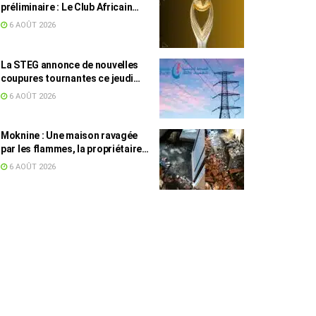
préliminaire : Le Club Africain
face au Djoliba AC
6 AOÛT 2026
La STEG annonce de nouvelles
coupures tournantes ce jeudi
dans plusieurs régions
6 AOÛT 2026
Moknine : Une maison ravagée
par les flammes, la propriétaire
accuse la STEG et la SONEDE
6 AOÛT 2026