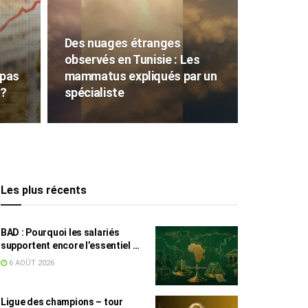
Des nuages étranges
observés en Tunisie : Les
 pas
mammatus expliqués par un
 ?
spécialiste
Les plus récents
BAD : Pourquoi les salariés
supportent encore l’essentiel de
l’effort fiscal en Tunisie
6 AOÛT 2026
Ligue des champions – tour