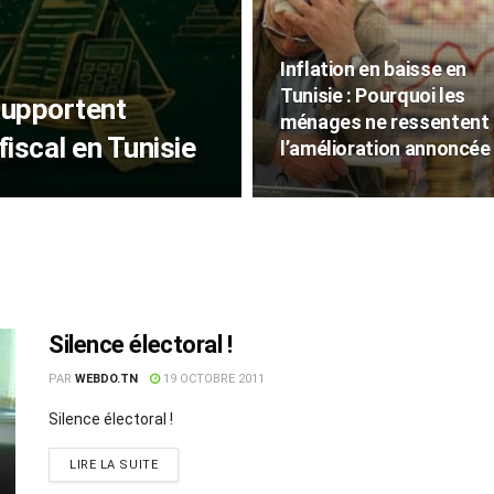
Inflation en baisse en
Tunisie : Pourquoi les
supportent
ménages ne ressentent
 fiscal en Tunisie
l’amélioration annoncée
Silence électoral !
PAR
WEBDO.TN
19 OCTOBRE 2011
Silence électoral !
LIRE LA SUITE