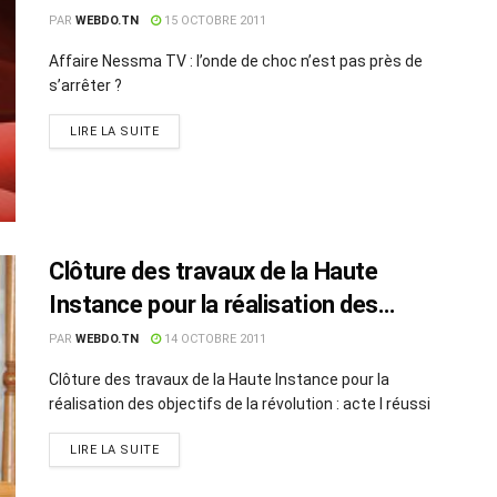
PAR
WEBDO.TN
15 OCTOBRE 2011
Affaire Nessma TV : l’onde de choc n’est pas près de
s’arrêter ?
LIRE LA SUITE
Clôture des travaux de la Haute
Instance pour la réalisation des
objectifs de la révolution : acte I
PAR
WEBDO.TN
14 OCTOBRE 2011
réussi
Clôture des travaux de la Haute Instance pour la
réalisation des objectifs de la révolution : acte I réussi
LIRE LA SUITE