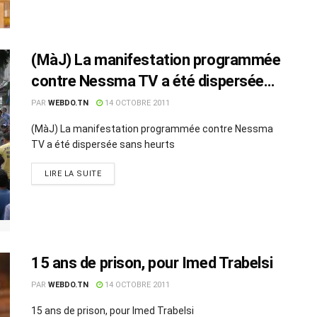
(MàJ) La manifestation programmée
contre Nessma TV a été dispersée
sans heurts
PAR
WEBDO.TN
14 OCTOBRE 2011
(MàJ) La manifestation programmée contre Nessma
TV a été dispersée sans heurts
LIRE LA SUITE
15 ans de prison, pour Imed Trabelsi
PAR
WEBDO.TN
14 OCTOBRE 2011
15 ans de prison, pour Imed Trabelsi