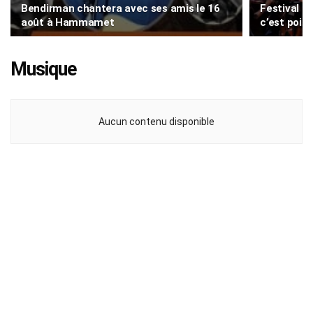
Bendirman chantera avec ses amis le 16
Festival 
août à Hammamet
c’est point
Musique
Aucun contenu disponible