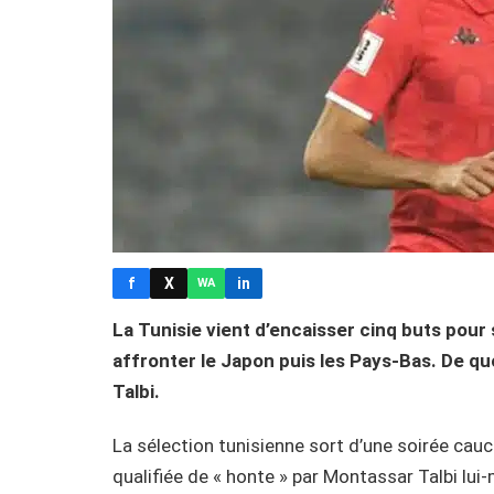
f
X
in
WA
La Tunisie vient d’encaisser cinq buts pou
affronter le Japon puis les Pays-Bas. De quo
Talbi.
La sélection tunisienne sort d’une soirée cau
qualifiée de « honte » par Montassar Talbi lui