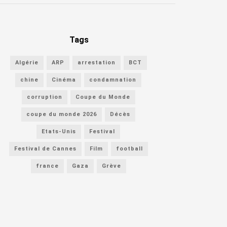
Tags
Algérie
ARP
arrestation
BCT
chine
Cinéma
condamnation
corruption
Coupe du Monde
coupe du monde 2026
Décès
Etats-Unis
Festival
Festival de Cannes
Film
football
france
Gaza
Grève