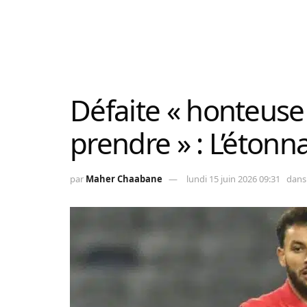
Défaite « honteuse 
prendre » : L’étonn
par
Maher Chaabane
lundi 15 juin 2026 09:31
dans