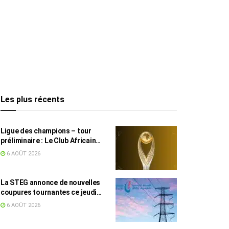
Les plus récents
Ligue des champions – tour
préliminaire : Le Club Africain
face au Djoliba AC
6 AOÛT 2026
La STEG annonce de nouvelles
coupures tournantes ce jeudi
dans plusieurs régions
6 AOÛT 2026