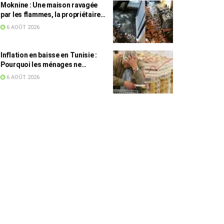
Moknine : Une maison ravagée
par les flammes, la propriétaire
accuse la STEG et la SONEDE
6 AOÛT 2026
Inflation en baisse en Tunisie :
Pourquoi les ménages ne
ressentent pas l’amélioration
6 AOÛT 2026
annoncée ?