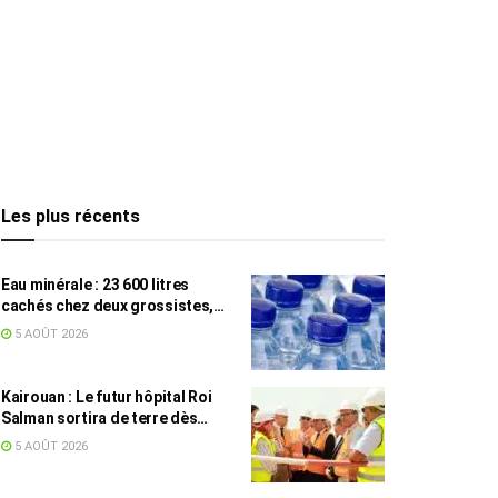
Les plus récents
Eau minérale : 23 600 litres
cachés chez deux grossistes,
les tensions persistent
5 AOÛT 2026
Kairouan : Le futur hôpital Roi
Salman sortira de terre dès
septembre
5 AOÛT 2026