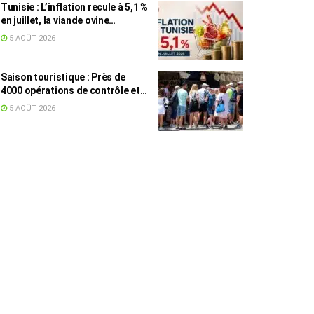
Tunisie : L’inflation recule à 5,1 %
en juillet, la viande ovine
toujours en tête des hausses
5 AOÛT 2026
(+16,7 %)
Saison touristique : Près de
4000 opérations de contrôle et
6,75 millions de dinars pour
5 AOÛT 2026
renforcer les municipalités
touristiques