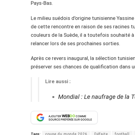
Pays-Bas.
Le milieu suédois d’origine tunisienne Yassine 
de cette rencontre en raison de ses racines tu
couleurs de la Suède, il a toutefois souhaité 
relancer lors de ses prochaines sorties.
Après ce revers inaugural, la sélection tunisien
préserver ses chances de qualification dans u
Lire aussi :
Mondial : Le naufrage de la T
WEB
DO
AJOUTER
COMME
SOURCE PRÉFÉRÉE SUR GOOGLE
Tags:
coupe du monde 2026
Défaite
football