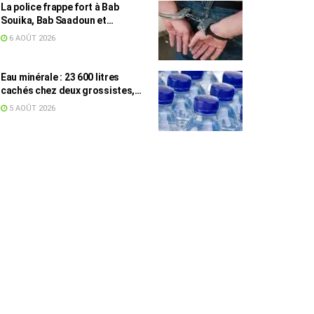
La police frappe fort à Bab
Souika, Bab Saadoun et
Halfaouine : 15 individus
6 AOÛT 2026
activement recherchés arrêtés
Eau minérale : 23 600 litres
cachés chez deux grossistes,
les tensions persistent
5 AOÛT 2026