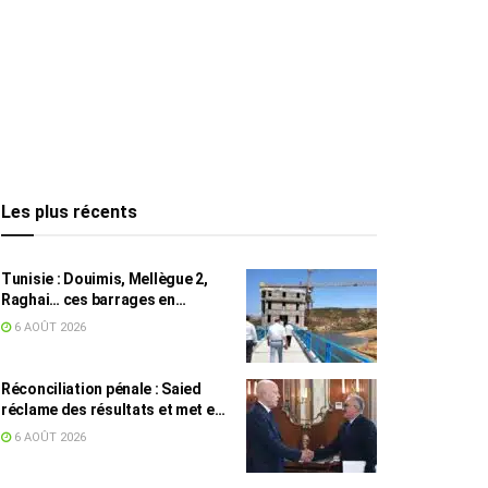
Les plus récents
Tunisie : Douimis, Mellègue 2,
Raghai… ces barrages en
construction qui pourraient
6 AOÛT 2026
changer la donne hydraulique
Réconciliation pénale : Saied
réclame des résultats et met en
garde contre les retards
6 AOÛT 2026