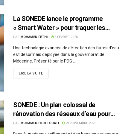
La SONEDE lance le programme
« Smart Water » pour traquer les
fuites
PAR
MOHAMED FETHI
6 FÉVRIER 2026
Une technologie avancée de détection des fuites d’eau
est désormais déployée dans le gouvernorat de
Médenine. Présenté par le PDG ...
LIRE LA SUITE
SONEDE : Un plan colossal de
rénovation des réseaux d’eau pour
2026-2030
PAR
MOHAMED HEDI TOUATI
24 NOVEMBRE 2025
Face à un réseau vieillissant et des besoins croissants,