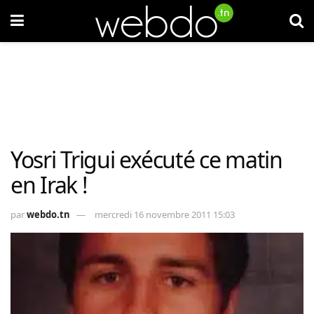
Yosri Trigui exécuté ce matin
en Irak !
par
webdo.tn
mercredi 16 novembre 2011 15:03