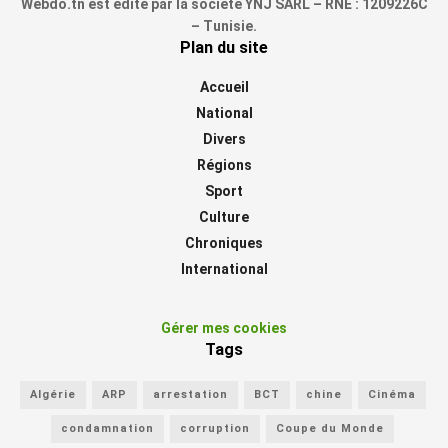
Webdo.tn est édité par la société YNJ SARL – RNE : 1209226C
– Tunisie.
Plan du site
Accueil
National
Divers
Régions
Sport
Culture
Chroniques
International
Gérer mes cookies
Tags
Algérie
ARP
arrestation
BCT
chine
Cinéma
condamnation
corruption
Coupe du Monde