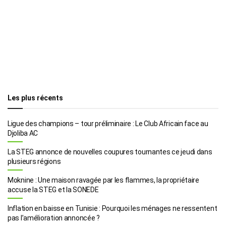
Les plus récents
Ligue des champions – tour préliminaire : Le Club Africain face au
Djoliba AC
La STEG annonce de nouvelles coupures tournantes ce jeudi dans
plusieurs régions
Moknine : Une maison ravagée par les flammes, la propriétaire
accuse la STEG et la SONEDE
Inflation en baisse en Tunisie : Pourquoi les ménages ne ressentent
pas l’amélioration annoncée ?