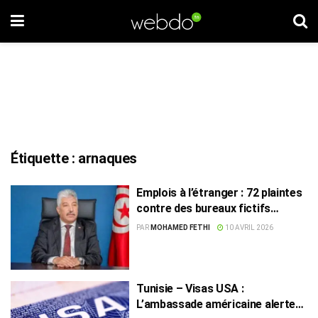
Étiquette :
arnaques
Emplois à l’étranger : 72 plaintes
contre des bureaux fictifs
ciblant les jeunes
PAR
MOHAMED FETHI
10 AVRIL 2026
Tunisie – Visas USA :
L’ambassade américaine alerte