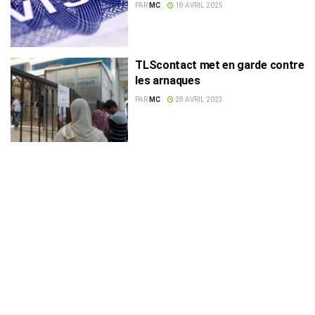
contre les arnaques des faux
PAR
MC
18 AVRIL 2025
intermédiaires
TLScontact met en garde contre
les arnaques
PAR
MC
28 AVRIL 2023