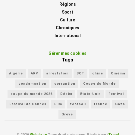
Régions
Sport
Culture
Chroniques
International
Gérer mes cookies
Tags
Algérie
ARP
arrestation
BCT
chine
Cinéma
condamnation
corruption
Coupe du Monde
coupe du monde 2026
Décès
Etats-Unis
Festival
Festival de Cannes
Film
football
france
Gaza
Grève
© 2026
Webdo.tn
Tous droits réservés. Réalisé par
iTrend