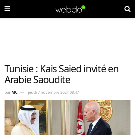
Tunisie : Kais Saied invité en
Arabie Saoudite
par
MC
jeudi 7 novembre 2024 08:47