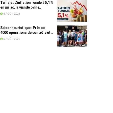
Tunisie : L’inflation recule à 5,1 %
en juillet, la viande ovine
toujours en tête des hausses
5 AOÛT 2026
(+16,7 %)
Saison touristique : Près de
4000 opérations de contrôle et
6,75 millions de dinars pour
5 AOÛT 2026
renforcer les municipalités
touristiques