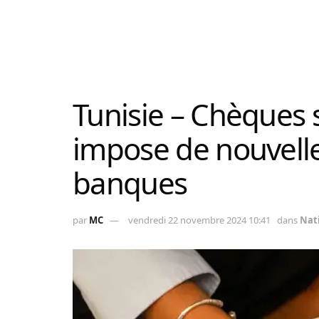
Tunisie – Chèques s
impose de nouvelle
banques
par
MC
vendredi 22 novembre 2024 10:41
dans
Nat