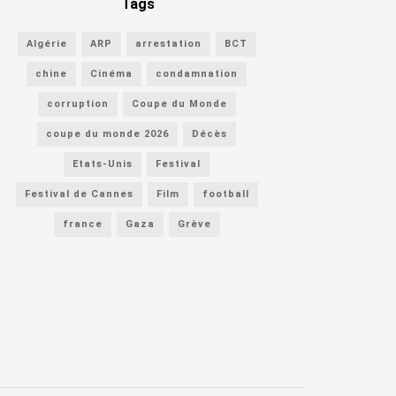
Tags
Algérie
ARP
arrestation
BCT
chine
Cinéma
condamnation
corruption
Coupe du Monde
coupe du monde 2026
Décès
Etats-Unis
Festival
Festival de Cannes
Film
football
france
Gaza
Grève