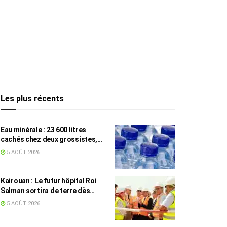
Les plus récents
Eau minérale : 23 600 litres
cachés chez deux grossistes,
les tensions persistent
5 AOÛT 2026
Kairouan : Le futur hôpital Roi
Salman sortira de terre dès
septembre
5 AOÛT 2026