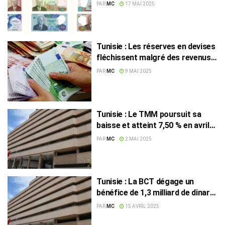
PAR
MC
17 MAI 2025
Tunisie : Les réserves en devises
fléchissent malgré des revenus
extérieurs en hausse
PAR
MC
9 MAI 2025
Tunisie : Le TMM poursuit sa
baisse et atteint 7,50 % en avril
2025
PAR
MC
2 MAI 2025
Tunisie : La BCT dégage un
bénéfice de 1,3 milliard de dinars
en 2024
PAR
MC
15 AVRIL 2025