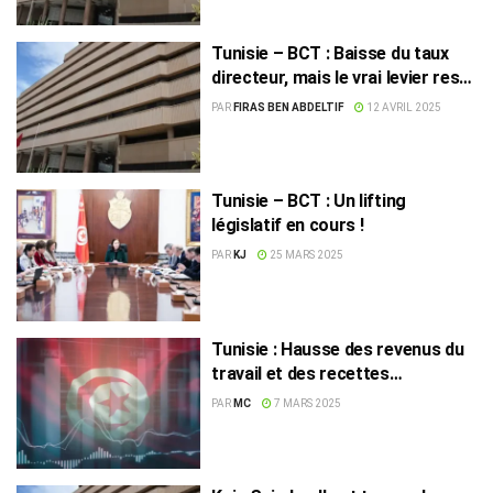
Tunisie – BCT : Baisse du taux
directeur, mais le vrai levier reste
politique
PAR
FIRAS BEN ABDELTIF
12 AVRIL 2025
Tunisie – BCT : Un lifting
législatif en cours !
PAR
KJ
25 MARS 2025
Tunisie : Hausse des revenus du
travail et des recettes
touristiques
PAR
MC
7 MARS 2025