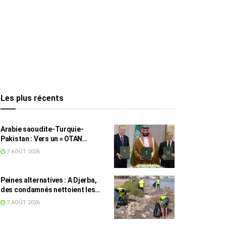
Les plus récents
Arabie saoudite-Turquie-
Pakistan : Vers un « OTAN
islamique » ?
7 AOÛT 2026
Peines alternatives : A Djerba,
des condamnés nettoient les
plages
7 AOÛT 2026