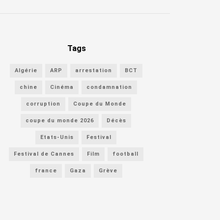
Tags
Algérie
ARP
arrestation
BCT
chine
Cinéma
condamnation
corruption
Coupe du Monde
coupe du monde 2026
Décès
Etats-Unis
Festival
Festival de Cannes
Film
football
france
Gaza
Grève