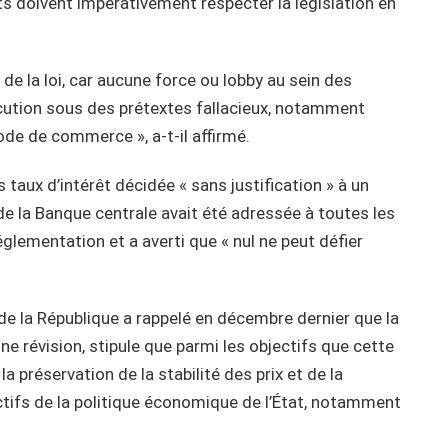
ts doivent impérativement respecter la législation en
n de la loi, car aucune force ou lobby au sein des
xécution sous des prétextes fallacieux, notamment
Code de commerce », a-t-il affirmé.
 taux d’intérêt décidée « sans justification » à un
 de la Banque centrale avait été adressée à toutes les
églementation et a averti que « nul ne peut défier
e la République a rappelé en décembre dernier que la
une révision, stipule que parmi les objectifs que cette
la préservation de la stabilité des prix et de la
jectifs de la politique économique de l’État, notamment