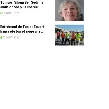
Tunisie : Sihem Ben Sedrine
auditionnée puis libérée
7 AOÛT 2026
Entrée sud de Tunis : Zouari
hausse le ton et exige une
accélération des travaux
7 AOÛT 2026