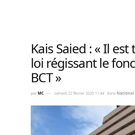
Kais Saied : « Il es
loi régissant le fo
BCT »
par
MC
samedi 22 février 2025 11:44
dans
National