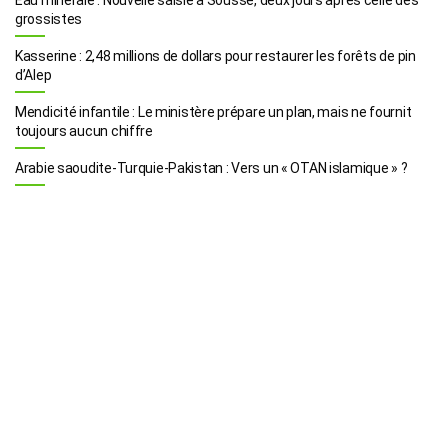
Eau minérale : Nouvelle saisie à Sousse, deux jours après celle des
grossistes
Kasserine : 2,48 millions de dollars pour restaurer les forêts de pin
d’Alep
Mendicité infantile : Le ministère prépare un plan, mais ne fournit
toujours aucun chiffre
Arabie saoudite-Turquie-Pakistan : Vers un « OTAN islamique » ?