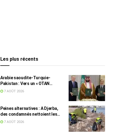
Les plus récents
Arabie saoudite-Turquie-
Pakistan : Vers un « OTAN
islamique » ?
7 AOÛT 2026
Peines alternatives : A Djerba,
des condamnés nettoient les
plages
7 AOÛT 2026