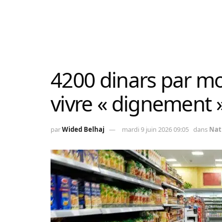
4200 dinars par m
vivre « dignement »
par
Wided Belhaj
mardi 9 juin 2026 09:05
dans
Nat