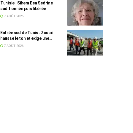
Tunisie : Sihem Ben Sedrine
auditionnée puis libérée
7 AOÛT 2026
Entrée sud de Tunis : Zouari
hausse le ton et exige une
accélération des travaux
7 AOÛT 2026