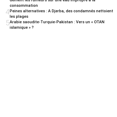
dément les rumeurs sur une eau impropre à la
consommation
4
Peines alternatives : A Djerba, des condamnés nettoient
les plages
5
Arabie saoudite-Turquie-Pakistan : Vers un « OTAN
islamique » ?