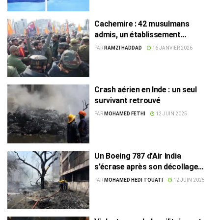
Cachemire : 42 musulmans
admis, un établissement
sanctionné
PAR
RAMZI HADDAD
16 JANVIER 2026
Crash aérien en Inde : un seul
survivant retrouvé
PAR
MOHAMED FETHI
12 JUIN 2025
Un Boeing 787 d’Air India
s’écrase après son décollage
avec 244 personnes à bord
PAR
MOHAMED HEDI TOUATI
12 JUIN 2025