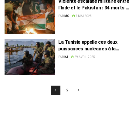
Violente escalade militaire entre
l’Inde et le Pakistan : 34 morts en
une nuit de combats
PAR
MC
7 MAI 2025
La Tunisie appelle ces deux
puissances nucléaires à la
retenue !
PAR
KJ
29 AVRIL 2025
1
2