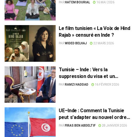
paix
PAR
HATEM BOURIAL
16 MAI 2026
Le film tunisien « La Voix de Hind
Rajab » censuré en Inde ?
PAR
WIDED BELHAJ
22 MARS 2026
Tunisie – Inde : Vers la
suppression du visa et un
renforcement de la coopération
PAR
RAMZI HADDAD
16 FÉVRIER 2026
UE–Inde : Comment la Tunisie
peut s’adapter au nouvel ordre
commercial
PAR
FIRAS BEN ABDELTIF
28 JANVIER 2026