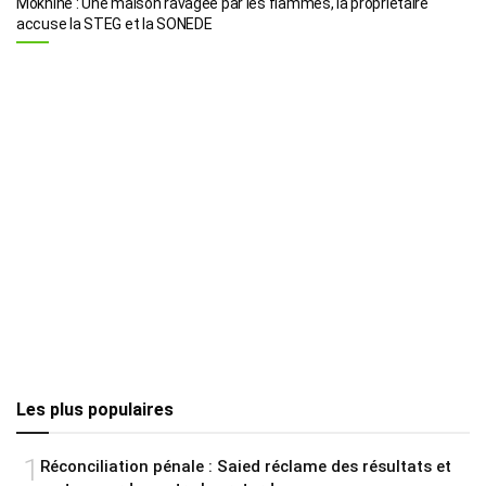
Moknine : Une maison ravagée par les flammes, la propriétaire
accuse la STEG et la SONEDE
Les plus populaires
1
Réconciliation pénale : Saied réclame des résultats et