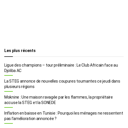
Les plus récents
Ligue des champions – tour préliminaire : Le Club Africain face au
Djoliba AC
La STEG annonce de nouvelles coupures tournantes ce jeudi dans
plusieurs régions
Moknine : Une maison ravagée par les flammes, la propriétaire
accuse la STEG et la SONEDE
Inflation en baisse en Tunisie : Pourquoi les ménages ne ressentent
pas l’amélioration annoncée ?