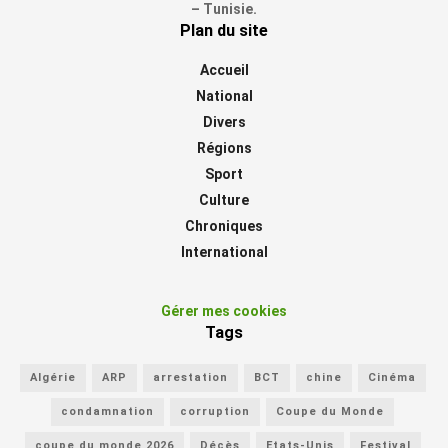
– Tunisie.
Plan du site
Accueil
National
Divers
Régions
Sport
Culture
Chroniques
International
Gérer mes cookies
Tags
Algérie
ARP
arrestation
BCT
chine
Cinéma
condamnation
corruption
Coupe du Monde
coupe du monde 2026
Décès
Etats-Unis
Festival