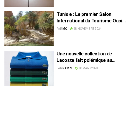
Tunisie : Le premier Salon
International du Tourisme Oasien
et Saharien se tiendra à Tozeur
PAR
MC
28 NOVEMBRE 2024
Une nouvelle collection de
Lacoste fait polémique au
Maroc !
PAR
RAMZI
20 MARS 2023