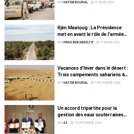
mouvement
PAR
HATEM BOURIAL
15 MARS 2026
Rjim Maatoug : La Présidence
met en avant le rôle de l’armée
dans la transformation du désert
PAR
FIRAS BEN ABDELTIF
11 MARS 2026
Vacances d’hiver dans le désert :
Trois campements sahariens à
Tembaïne
PAR
HATEM BOURIAL
7 DÉCEMBRE 2025
Un accord tripartite pour la
gestion des eaux souterraines
du Sahara
PAR
AZ
10 DÉCEMBRE 2024