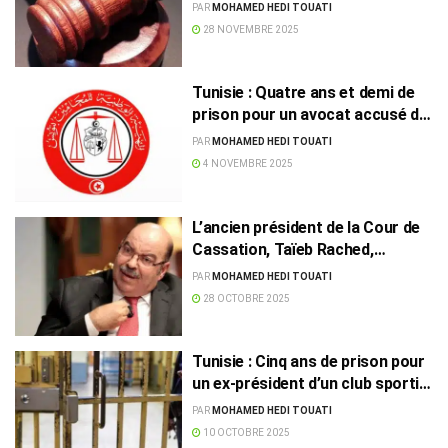
contenus jugés immoraux
PAR
MOHAMED HEDI TOUATI
28 NOVEMBRE 2025
Tunisie : Quatre ans et demi de
prison pour un avocat accusé de
diffusion de fausses nouvelles
PAR
MOHAMED HEDI TOUATI
4 NOVEMBRE 2025
L’ancien président de la Cour de
Cassation, Taïeb Rached,
condamné à 30 ans de prison
PAR
MOHAMED HEDI TOUATI
28 OCTOBRE 2025
Tunisie : Cinq ans de prison pour
un ex-président d’un club sportif
de la capitale
PAR
MOHAMED HEDI TOUATI
10 OCTOBRE 2025