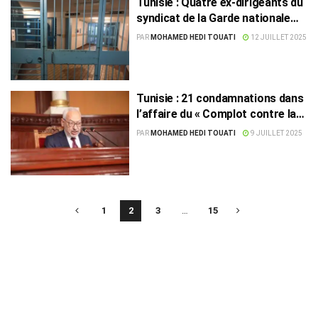
Tunisie : Quatre ex-dirigeants du
syndicat de la Garde nationale
lourdement condamnés
PAR
MOHAMED HEDI TOUATI
12 JUILLET 2025
Tunisie : 21 condamnations dans
l’affaire du « Complot contre la
sûreté de l’État 2 »
PAR
MOHAMED HEDI TOUATI
9 JUILLET 2025
1
2
3
…
15