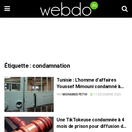
Étiquette :
condamnation
Tunisie : L’homme d’affaires
Youssef Mimouni condamné à
plus de trente ans de prison
PAR
MOHAMED FETHI
11 DÉCEMBRE 2025
Une TikTokeuse condamnée à 4
mois de prison pour diffusion de