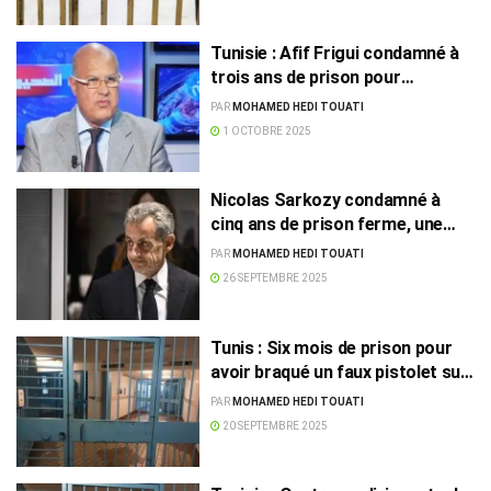
Tunisie : Afif Frigui condamné à
trois ans de prison pour
corruption
PAR
MOHAMED HEDI TOUATI
1 OCTOBRE 2025
Nicolas Sarkozy condamné à
cinq ans de prison ferme, une
première pour un ex-président
PAR
MOHAMED HEDI TOUATI
français
26 SEPTEMBRE 2025
Tunis : Six mois de prison pour
avoir braqué un faux pistolet sur
des policiers
PAR
MOHAMED HEDI TOUATI
20 SEPTEMBRE 2025