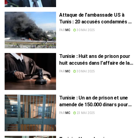
Attaque de l’ambassade US à
Tunis : 20 accusés condamnés à
8 ans et 3 mois de prison
PAR
MC
30 MAI 2025
Tunisie : Huit ans de prison pour
huit accusés dans l’affaire de la
« Chambre noire »
PAR
MC
30 MAI 2025
Tunisie : Un an de prison et une
amende de 150.000 dinars pour
un ancien syndicaliste
PAR
MC
23 MAI 2025