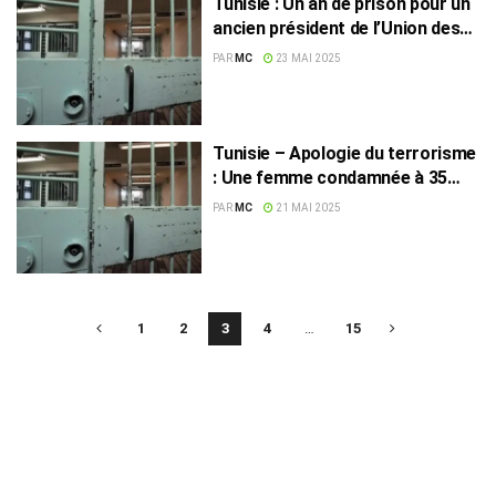
Tunisie : Un an de prison pour un
ancien président de l’Union des
éditeurs
PAR
MC
23 MAI 2025
Tunisie – Apologie du terrorisme
: Une femme condamnée à 35
ans de prison
PAR
MC
21 MAI 2025
1
2
3
4
…
15