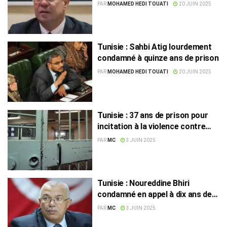
pour corruption financière
PAR
MOHAMED HEDI TOUATI
20 JUIN 2025
Tunisie : Sahbi Atig lourdement
condamné à quinze ans de prison
PAR
MOHAMED HEDI TOUATI
20 JUIN 2025
Tunisie : 37 ans de prison pour
incitation à la violence contre
une députée
PAR
MC
3 JUIN 2025
Tunisie : Noureddine Bhiri
condamné en appel à dix ans de
prison
PAR
MC
3 JUIN 2025