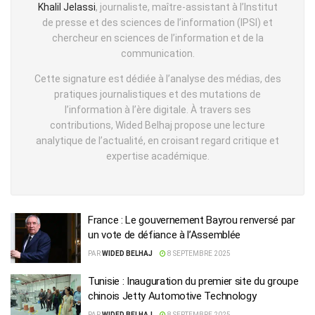
Khalil Jelassi
, journaliste, maître-assistant à l’Institut
de presse et des sciences de l’information (IPSI) et
chercheur en sciences de l’information et de la
communication.
Cette signature est dédiée à l’analyse des médias, des
pratiques journalistiques et des mutations de
l’information à l’ère digitale. À travers ses
contributions, Wided Belhaj propose une lecture
analytique de l’actualité, en croisant regard critique et
expertise académique.
France : Le gouvernement Bayrou renversé par
un vote de défiance à l’Assemblée
PAR
WIDED BELHAJ
8 SEPTEMBRE 2025
Tunisie : Inauguration du premier site du groupe
chinois Jetty Automotive Technology
PAR
WIDED BELHAJ
8 SEPTEMBRE 2025