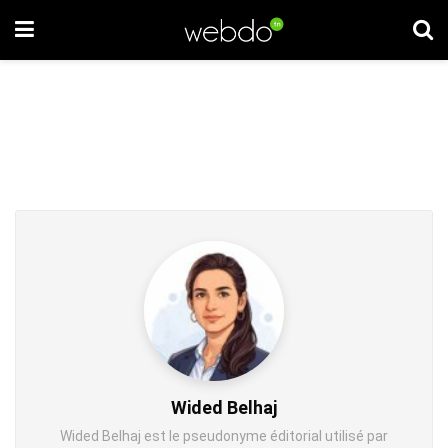
Wided Belhaj
Wided Belhaj est le pseudonyme éditorial utilisé par