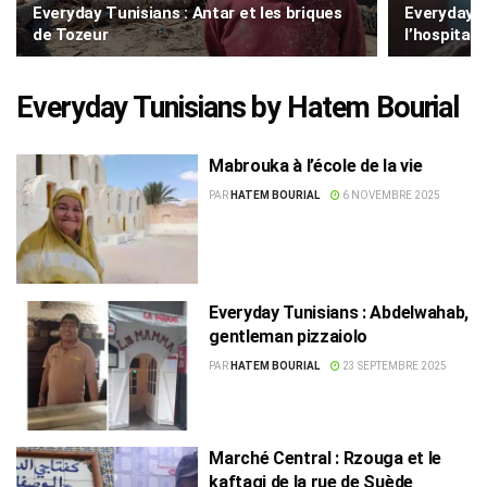
Everyday Tunisians : Antar et les briques
Everyday T
de Tozeur
l’hospitali
Everyday Tunisians by Hatem Bourial
Mabrouka à l’école de la vie
PAR
HATEM BOURIAL
6 NOVEMBRE 2025
Everyday Tunisians : Abdelwahab,
gentleman pizzaiolo
PAR
HATEM BOURIAL
23 SEPTEMBRE 2025
Marché Central : Rzouga et le
kaftagi de la rue de Suède