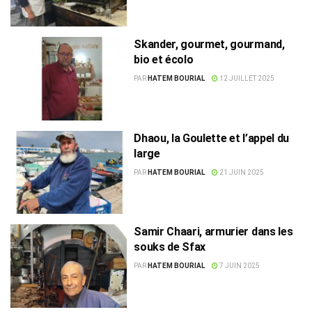
Skander, gourmet, gourmand,
bio et écolo
PAR
HATEM BOURIAL
12 JUILLET 2025
Dhaou, la Goulette et l’appel du
large
PAR
HATEM BOURIAL
21 JUIN 2025
Samir Chaari, armurier dans les
souks de Sfax
PAR
HATEM BOURIAL
7 JUIN 2025