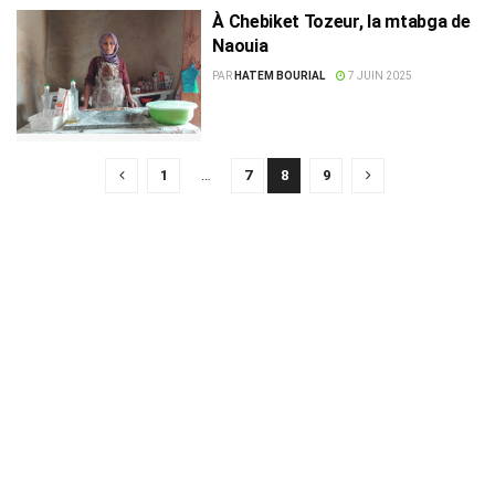
À Chebiket Tozeur, la mtabga de
Naouia
PAR
HATEM BOURIAL
7 JUIN 2025
1
…
7
8
9