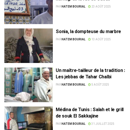
PAR
HATEM BOURIAL
23 AOÛT 2025
Sonia, la dompteuse du marbre
PAR
HATEM BOURIAL
13 AOÛT 2025
Un maître-tailleur de la tradition :
Les jebbas de Tahar Chalbi
PAR
HATEM BOURIAL
5 AOÛT 2025
Médina de Tunis : Salah et le grill
de souk El Sakkajine
PAR
HATEM BOURIAL
31 JUILLET 2025