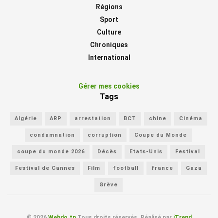
Régions
Sport
Culture
Chroniques
International
Gérer mes cookies
Tags
Algérie
ARP
arrestation
BCT
chine
Cinéma
condamnation
corruption
Coupe du Monde
coupe du monde 2026
Décès
Etats-Unis
Festival
Festival de Cannes
Film
football
france
Gaza
Grève
© 2026
Webdo.tn
Tous droits réservés. Réalisé par
iTrend