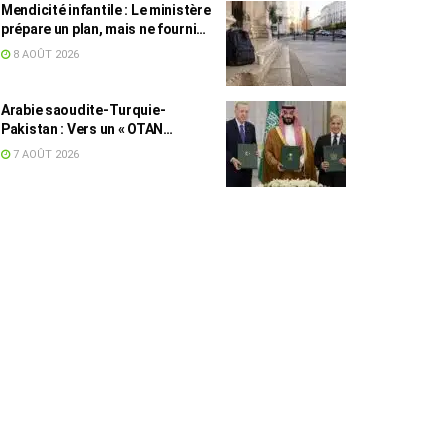
Mendicité infantile : Le ministère
prépare un plan, mais ne fournit
toujours aucun chiffre
8 AOÛT 2026
Arabie saoudite-Turquie-
Pakistan : Vers un « OTAN
islamique » ?
7 AOÛT 2026