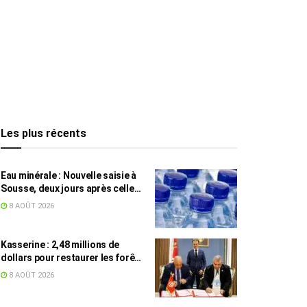
Les plus récents
Eau minérale : Nouvelle saisie à
Sousse, deux jours après celle
des grossistes
8 AOÛT 2026
Kasserine : 2,48 millions de
dollars pour restaurer les forêts
de pin d’Alep
8 AOÛT 2026