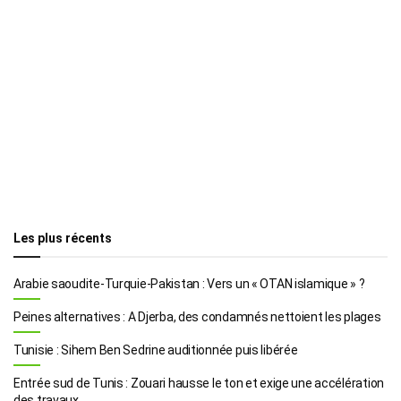
Les plus récents
Arabie saoudite-Turquie-Pakistan : Vers un « OTAN islamique » ?
Peines alternatives : A Djerba, des condamnés nettoient les plages
Tunisie : Sihem Ben Sedrine auditionnée puis libérée
Entrée sud de Tunis : Zouari hausse le ton et exige une accélération
des travaux