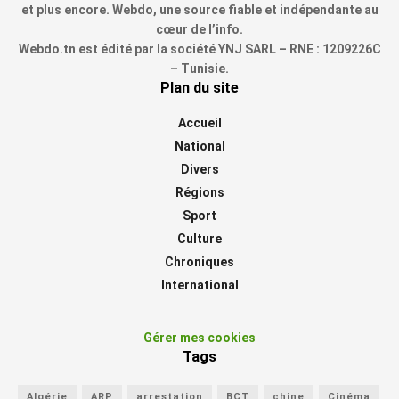
et plus encore. Webdo, une source fiable et indépendante au
cœur de l’info.
Webdo.tn est édité par la société YNJ SARL – RNE : 1209226C
– Tunisie.
Plan du site
Accueil
National
Divers
Régions
Sport
Culture
Chroniques
International
Gérer mes cookies
Tags
Algérie
ARP
arrestation
BCT
chine
Cinéma