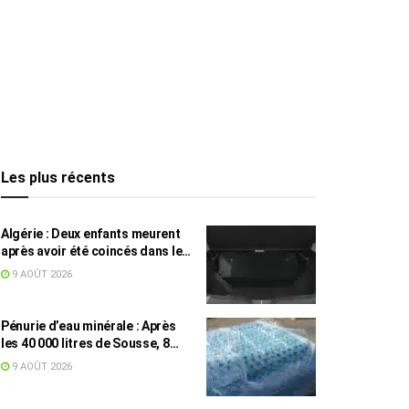
Les plus récents
Algérie : Deux enfants meurent
après avoir été coincés dans le
coffre d’une voiture
9 AOÛT 2026
Pénurie d’eau minérale : Après
les 40 000 litres de Sousse, 8
832 bouteilles saisies à Nabeul
9 AOÛT 2026