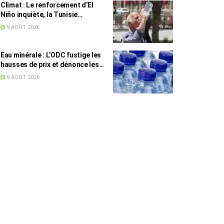
Climat : Le renforcement d’El
Niño inquiète, la Tunisie
concernée
9 AOÛT 2026
Eau minérale : L’ODC fustige les
hausses de prix et dénonce les
profiteurs de la pénurie
9 AOÛT 2026